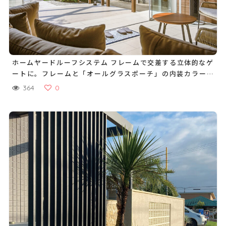
ホームヤードルーフシステム フレームで交差する立体的なゲ
ートに。フレームと「オールグラスポーチ」の内装カラーを
合わせた一体感のあるお庭に
364
0