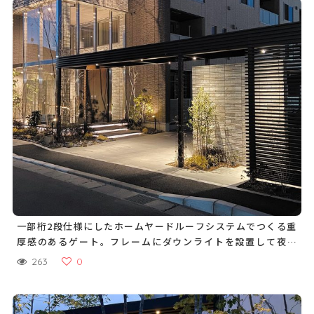
一部桁2段仕様にしたホームヤードルーフシステムでつくる重
厚感のあるゲート。フレームにダウンライトを設置して夜間
でも安心
263
0