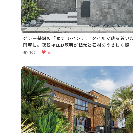
グレー基調の「セラ レバンテ」 タイルで落ち着い
門塀に。夜間はLED照明が植栽と石材をやさしく照
し、おもてなしの門まわりに
163
6