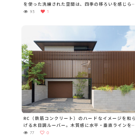
を使った洗練された空間は、四季の移ろいを感じら
るホテルライクな心地よさを実現しています
93
1
RC（鉄筋コンクリート）のハードなイメージを和
げる木目調ルーバー。木質感に水平・垂直ラインを
調することでモダンで美しい門まわりに
77
0