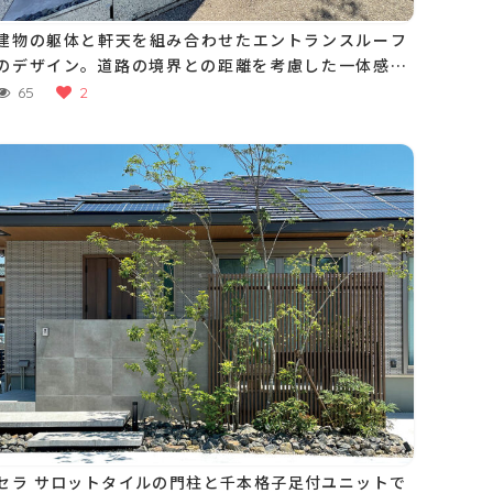
建物の躯体と軒天を組み合わせたエントランスルーフ
のデザイン。道路の境界との距離を考慮した一体感の
ある落ち着いた門まわりに
65
2
セラ サロットタイルの門柱と千本格子足付ユニットで