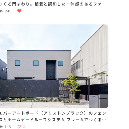
つくる門まわり。植栽と調和した一体感のあるファサ
ードに
245
5
エバーアートボード（アリストンブラック）のフェン
スとホームヤードルーフシステム フレームでつくる門
まわり。植栽の成長を宅内からも外からも眺められる
143
0