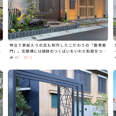
る
特注で家紋入りの瓦も制作したこだわりの「数寄屋
護
門」。玄関横には銭鉢のつくばいをいれた和庭をつく
り情緒ある和の門まわりに
87
0