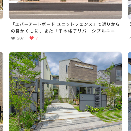
「エバーアートボード ユニットフェンス」で通りから
ー
の目かくしに、また「千本格子リバーシブルユニッ
ト」で抜け感を出し、単調にならないようにデザイ
207
7
ン。黒を基調とした玄関まわりには、「セラ レバン
テ」タイルと門扉で奥行感のある門まわりに