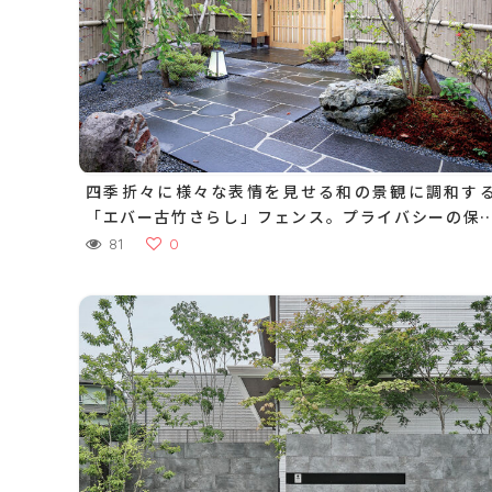
四季折々に様々な表情を見せる和の景観に調和す
「エバー古竹さらし」フェンス。プライバシーの保
と景観を保ちます
81
0