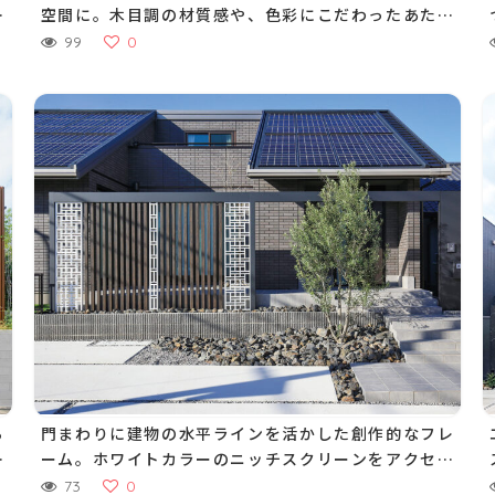
れ
空間に。木目調の材質感や、色彩にこだわったあたた
かい印象の門まわり
99
0
ら
門まわりに建物の水平ラインを活かした創作的なフレ
強
ーム。ホワイトカラーのニッチスクリーンをアクセン
トに配置し、唯一無二のファサードに
73
0