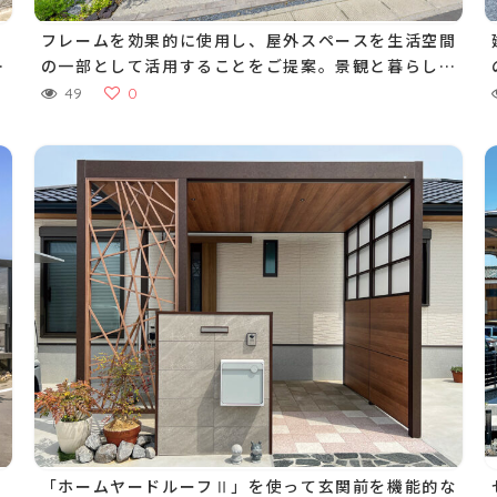
く
フレームを効果的に使用し、屋外スペースを生活空間
街
の一部として活用することをご提案。景観と暮らしの
シーンが心地よい街並みをつくります
49
0
」
「ホームヤードルーフⅡ」を使って玄関前を機能的な