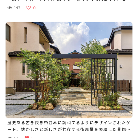
の成長を宅内からも外からも眺められるようフェンスの足元
147
0
を敢えて空間をあけたデザインに
歴史ある古き良き街並みに調和するようにデザインされたゲ
ート。懐かしさと新しさが共存する街風景を表現した景観づ
くりに
63
1