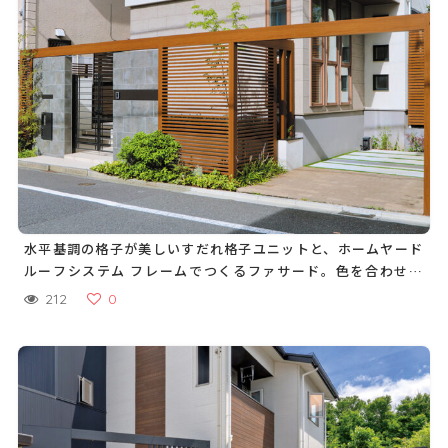
水平基調の格子が美しいすだれ格子ユニットと、ホームヤード
ルーフシステム フレームでつくるファサード。色を合わせて
一体感のあるデザインに
212
0