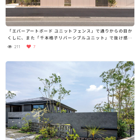
「エバーアートボード ユニットフェンス」で通りからの目か
くしに、また「千本格子リバーシブルユニット」で抜け感を
出し、単調にならないようにデザイン。黒を基調とした玄関ま
211
7
わりには、「セラ レバンテ」タイルと門扉で奥行感のある門
まわりに