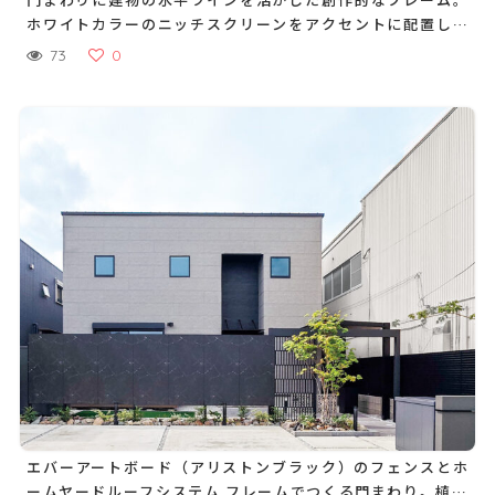
ホワイトカラーのニッチスクリーンをアクセントに配置し、
唯一無二のファサードに
73
0
エバーアートボード（アリストンブラック）のフェンスとホ
ームヤードルーフシステム フレームでつくる門まわり。植栽