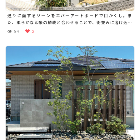
通りに面するゾーンをエバーアートボードで目かくし。ま
た、柔らかな印象の植栽と合わせることで、街並みに溶け込む
表情を演出しています
84
2