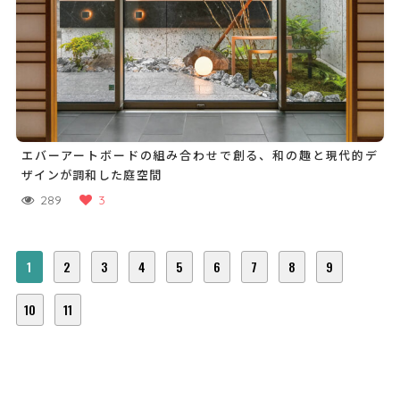
エバーアートボードの組み合わせで創る、和の趣と現代的デ
ザインが調和した庭空間
289
3
1
2
3
4
5
6
7
8
9
10
11