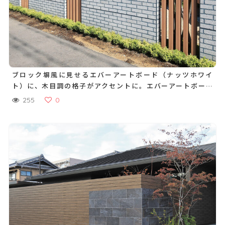
ブロック塀風に見せるエバーアートボード（ナッツホワイ
ト）に、木目調の格子がアクセントに。エバーアートボード
は、汚れにも強くメンテナンスも簡単です
255
0