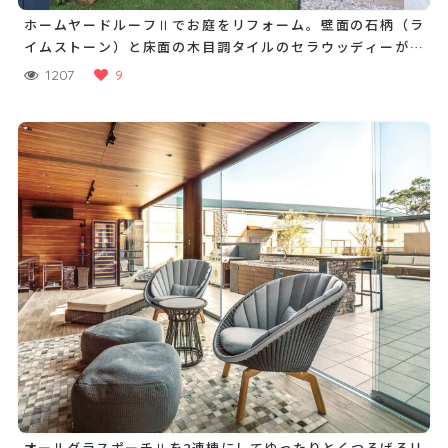
ホームヤードルーフⅡでお庭をリフォーム。壁面の石柄（ラ
イムストーン）と床面の木目調タイルのセラウッディーが調
和します
1207
9
オールグラスポーチⅡを2連棟にしてゆったりとくつろげるリ