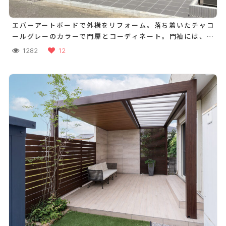
エバーアートボードで外構をリフォーム。落ち着いたチャコ
ールグレーのカラーで門扉とコーディネート。門袖には、グ
レージュのカラーでアクセントに
1282
12