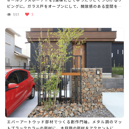
ビングに。ガラス戸をオープンにして、開放感のある空間を満
喫します
551
3
エバーアートウッド部材でつくる創作門袖。メタル調のマッ
トブラックカラーの部材に、木目調の部材をアクセントに