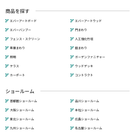
商品を探す
エバーアートボード
エバーアートウッド
エバーバンブー
門まわり
フェンス・スクリーン
人工強化竹垣
車庫まわり
庭まわり
照明
ガーデンファニチャー
テラス
ウッドデッキ
カーポート
コントラクト
ショールーム
首都圏ショールーム
品川ショールーム
大阪ショールーム
本社ショールーム
東北ショールーム
広島ショールーム
九州ショールーム
名古屋ショールーム