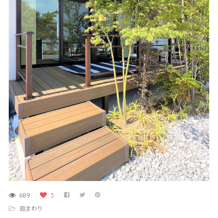
689
3
庭まわり