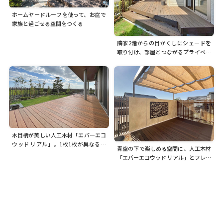
ホームヤードルーフを使って、お庭で
家族と過ごせる空間をつくる
隣家2階からの目かくしにシェードを
取り付け、部屋とつながるプライベー
トなデッキ空間をつくります
木目柄が美しい人工木材「エバーエコ
ウッド リアル」。1枚1枚が異なる色
青空の下で楽しめる空間に、人工木材
合いで天然のウッドデッキのような仕
「エバーエコウッド リアル」とフレー
上がりが楽しめます
ムポーチでつくる開放的なデッキスペ
ース