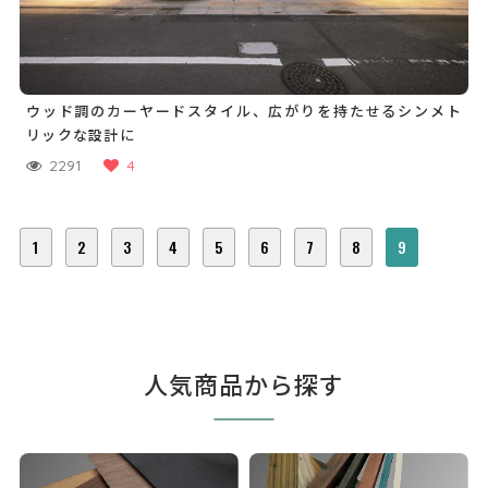
ウッド調のカーヤードスタイル、広がりを持たせるシンメト
リックな設計に
2291
4
1
2
3
4
5
6
7
8
9
人気商品から探す