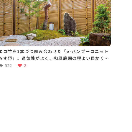
エコ竹を1本づつ組み合わせた「e-バンブーユニット
みす垣」。通気性がよく、和風庭園の程よい目かくし
に
522
2