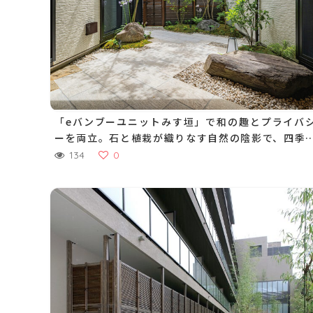
「eバンブーユニットみす垣」で和の趣とプライバ
ーを両立。石と植栽が織りなす自然の陰影で、四季
通して心が落ち着く中庭に
134
0