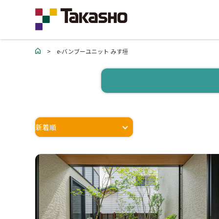
>
e-バンブーユニット みす垣