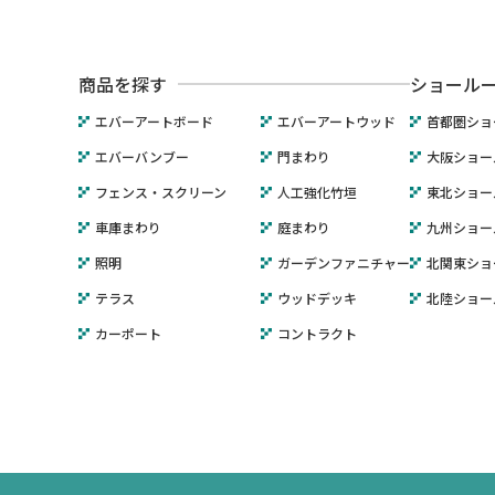
商品を探す
ショール
エバーアートボード
エバーアートウッド
首都圏ショ
エバーバンブー
門まわり
大阪ショー
フェンス・スクリーン
人工強化竹垣
東北ショー
車庫まわり
庭まわり
九州ショー
照明
ガーデンファニチャー
北関東ショ
テラス
ウッドデッキ
北陸ショー
カーポート
コントラクト