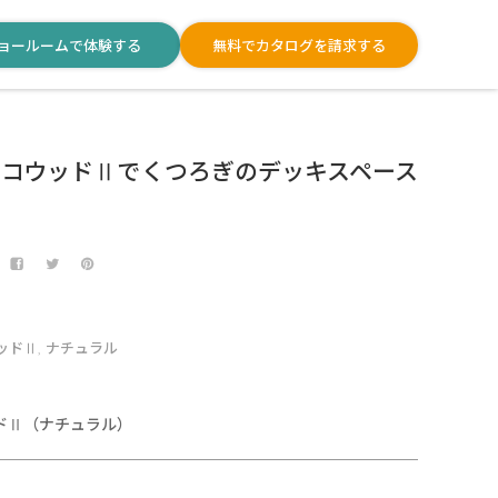
ョールームで体験する
無料でカタログを請求する
エコウッドⅡでくつろぎのデッキスペース
ッドⅡ
ナチュラル
,
】
ドⅡ（ナチュラル）