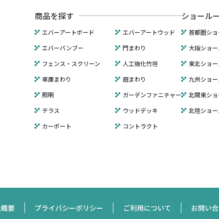
商品を探す
ショール
エバーアートボード
エバーアートウッド
首都圏ショ
エバーバンブー
門まわり
大阪ショー
フェンス・スクリーン
人工強化竹垣
東北ショー
車庫まわり
庭まわり
九州ショー
照明
ガーデンファニチャー
北関東ショ
テラス
ウッドデッキ
北陸ショー
カーポート
コントラクト
社概要
プライバシーポリシー
ご利用について
お問い合