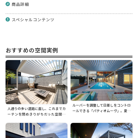
商品詳細
スペシャルコンテンツ
おすすめの空間実例
ルーバーを調整して日差しをコントロ
人通りの多い道路に面し、これまでカ
ールできる「パティオムーヴ」。夏の
ーテンを閉めきりがちだった空間を
リゾートスタイルにホワイトの本体が
「もう一つの部屋」として活用できる
調和します
よう、季節や気温に合わせてルーフが
開閉可能な「パティオムーヴ」を設
置。今では、みんなで楽しめるお庭に