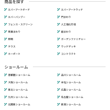
商品を探す
エバーアートボード
エバーアートウッド
エバーバンブー
門まわり
フェンス・スクリーン
人工強化竹垣
車庫まわり
庭まわり
照明
ガーデンファニチャー
テラス
ウッドデッキ
カーポート
コントラクト
ショールーム
首都圏ショールーム
品川ショールーム
大阪ショールーム
本社ショールーム
東北ショールーム
広島ショールーム
九州ショールーム
名古屋ショールーム
北関東ショールーム
新潟ショールーム