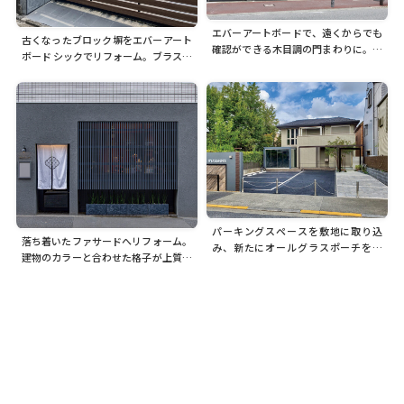
エバーアートボードで、遠くからでも
古くなったブロック塀をエバーアート
確認ができる木目調の門まわりに。ア
ボード シックでリフォーム。ブラスタ
ートボードレターでつくる館銘板とも
ーグレーのカラーで新しい印象に
相性よく収まります
パーキングスペースを敷地に取り込
落ち着いたファサードへリフォーム。
み、新たにオールグラスポーチを設
建物のカラーと合わせた格子が上質な
置。屋外でも楽しめる空間が広がりま
印象に
した