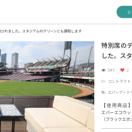
シ
用されました。スタジアムのグリーンとも調和します
特別席の
した。ス
397
2
コントラクト
エバーアート
【使用商品
エバーエコウッ
（ブラックエボ