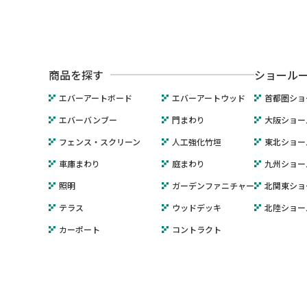
商品を探す
ショール
エバーアートボード
エバーアートウッド
首都圏ショ
エバーバンブー
門まわり
大阪ショー
フェンス・スクリーン
人工強化竹垣
東北ショー
車庫まわり
庭まわり
九州ショー
照明
ガーデンファニチャー
北関東ショ
テラス
ウッドデッキ
北陸ショー
カーポート
コントラクト