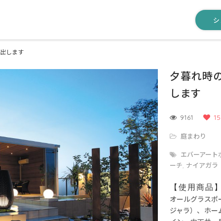
シ
出します
夕暮れ時
します
9161
15
庭まわり
エバーアート
ーチ
ナイアガラ
,
【使用商品
オールグラスポ
ジャラ）、ホー