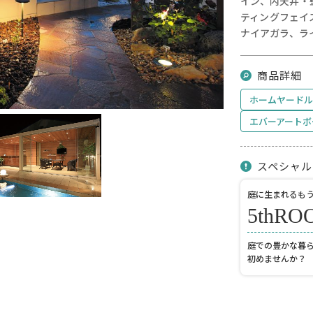
イン、内天井・
ティングフェイ
ナイアガラ、ラ
商品詳細
ホームヤードル
エバーアートボ
スペシャル
庭に生まれるも
5thRO
庭での豊かな暮
初めませんか？