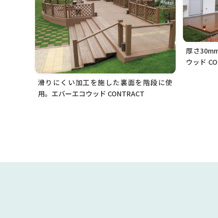
厚さ30
ウッド CO
強度が特
滑りにくい加工を施した裏面を階段に使
す
用。エバーエコウッド CONTRACT