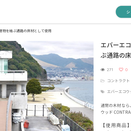
シ
を、建物を結ぶ通路の床材として使用
エバーエコ
ぶ通路の
271
0
コントラクト
エバーエコウッ
通常の木材なら
ウッド CONT
【使用商品